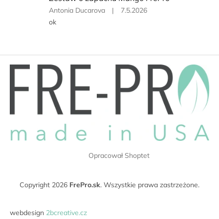
5
Ocena
Antonia Ducarova
|
7.5.2026
gwiazdek.
produktu
ok
to
5
na
5
S
gwiazdek.
t
o
p
k
a
Opracował Shoptet
Copyright 2026
FrePro.sk
. Wszystkie prawa zastrzeżone.
webdesign
2bcreative.cz