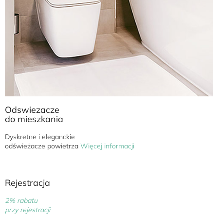
e
d
n
y
m
m
i
e
Odswiezacze
j
do mieszkania
s
Dyskretne i eleganckie
c
odświeżacze powietrza
Więcej informacji
u
!
Rejestracja
2% rabatu
przy rejestracji