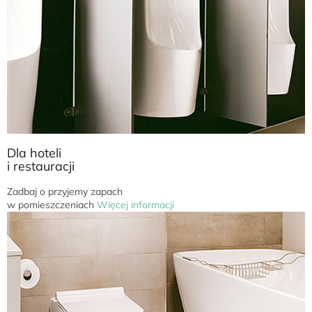
a
k
o
ś
c
i
d
o
Dla hoteli
s
i restauracji
t
Zadbaj o przyjemy zapach
ę
w pomieszczeniach
Więcej informacji
p
n
e
w
j