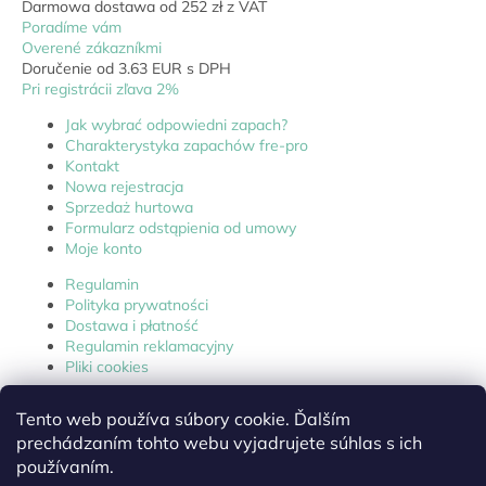
Darmowa dostawa od 252 zł z VAT
Poradíme vám
Overené zákazníkmi
Doručenie od 3.63 EUR s DPH
Pri registrácii zľava 2%
Jak wybrać odpowiedni zapach?
Charakterystyka zapachów fre-pro
Kontakt
Nowa rejestracja
Sprzedaż hurtowa
Formularz odstąpienia od umowy
Moje konto
Regulamin
Polityka prywatności
Dostawa i płatność
Regulamin reklamacyjny
Pliki cookies
Tento web používa súbory cookie. Ďalším
prechádzaním tohto webu vyjadrujete súhlas s ich
Karty charakterystyki
používaním.