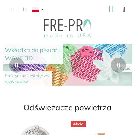
Przejść
KOSZ
do
treści
N
Wstecz
Nas
Wkładka do pisuaru
a
WAVE 3D
t
Kupić
u
Praktyczne i estetyczne
r
rozwiązanie
a
l
n
Odświeżacze powietrza
e
z
Akcia
a