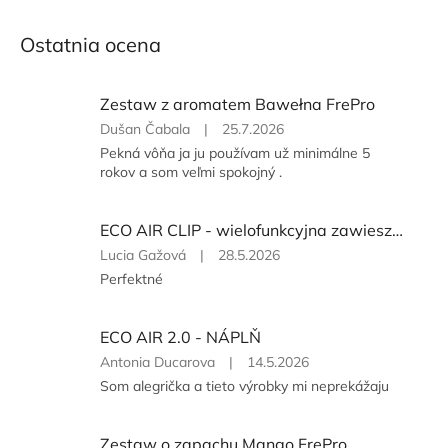
Ostatnia ocena
Zestaw z aromatem Bawełna FrePro
Ocena
Dušan Čabala
|
25.7.2026
produktu
Pekná vôňa ja ju používam už minimálne 5
to
rokov a som veľmi spokojný .
5
na
5
ECO AIR CLIP - wielofunkcyjna zawieszka zapachowa
gwiazdek.
Ocena
Lucia Gažová
|
28.5.2026
produktu
Perfektné
to
5
na
ECO AIR 2.0 - NÁPLŇ
5
Ocena
Antonia Ducarova
|
14.5.2026
gwiazdek.
produktu
Som alegrička a tieto výrobky mi neprekážaju
to
5
na
Zestaw o zapachu Mango FrePro