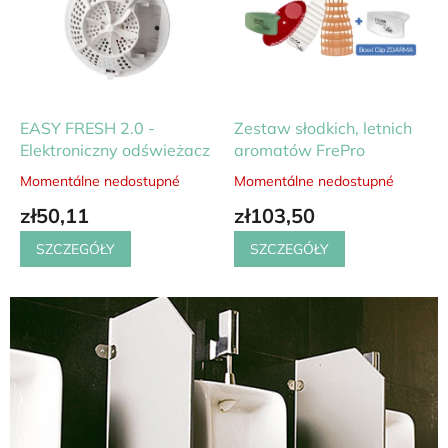
p
a
c
h
y
EASY FRESH 2.0 -
Zestaw słodkich, letnich
Elektroniczny odświeżacz
aromatów FrePro
n
a
Momentálne nedostupné
Momentálne nedostupné
Średnia
Średnia
ocena
ocena
j
zł50,11
zł103,50
produktu
produktu
w
wynosi
wynosi
SZCZEGÓŁY
SZCZEGÓŁY
5,0
5,0
y
na
na
ż
5
5
gwiazdek.
gwiazdek.
s
z
e
j
j