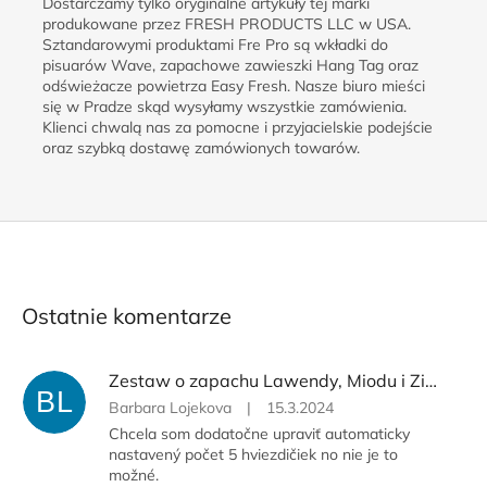
Dostarczamy tylko oryginalne artykuły tej marki
produkowane przez FRESH PRODUCTS LLC w USA.
Sztandarowymi produktami Fre Pro są wkładki do
pisuarów Wave, zapachowe zawieszki Hang Tag oraz
odświeżacze powietrza Easy Fresh. Nasze biuro mieści
się w Pradze skąd wysyłamy wszystkie zamówienia.
Klienci chwalą nas za pomocne i przyjacielskie podejście
oraz szybką dostawę zamówionych towarów.
Ostatnie komentarze
Zestaw o zapachu Lawendy, Miodu i Ziół FrePro
BL
Barbara Lojekova
|
15.3.2024
Chcela som dodatočne upraviť automaticky
nastavený počet 5 hviezdičiek no nie je to
možné.