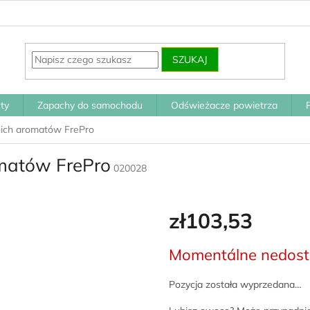
SZUKAJ
ty
Zapachy do samochodu
Odświeżacze powietrza
tnich aromatów FrePro
omatów FrePro
020028
zł103,53
Cena
Momentálne nedos
jednostkowa:
Pozycja została wyprzedana…