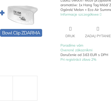
Lubisz owoce? Może przypadni
aromatów: 1x Hang Tag Miód/ Zi
Ogórek/ Melon + Eco Air Summ
Informacje szczegółowe
DRUK
ZADAJ PYTANIE
Poradíme vám
Overené zákazníkmi
Doručenie od 3.63 EUR s DPH
Pri registrácii zľava 2%