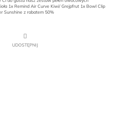
e Ci do gustu nasz zestaw pełen owocowych
oła 1x Remind Air Curve Kiwi/ Grejpfrut 1x Bowl Clip
er Sunshine z rabatem 50%
UDOSTĘPNIJ