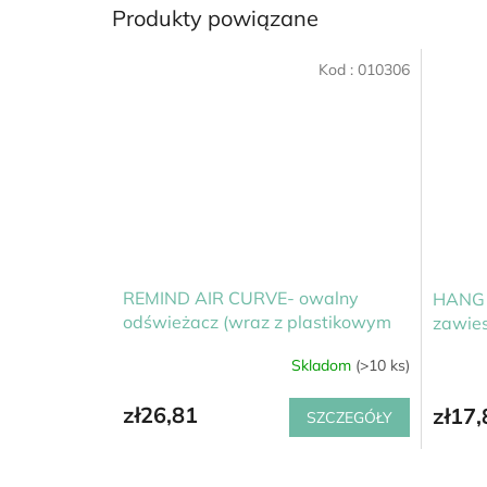
Produkty powiązane
Kod :
010306
REMIND AIR CURVE- owalny
HANG 
odświeżacz (wraz z plastikowym
zawie
uchwytem)
Skladom
(>10 ks)
Średnia
Średnia
ocena
ocena
produktu
produkt
zł26,81
zł17,
SZCZEGÓŁY
wynosi
wynosi
4,8
4,6
na
na