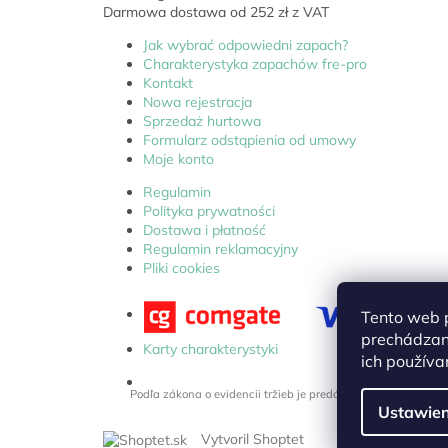
Darmowa dostawa od 252 zł z VAT
Jak wybrać odpowiedni zapach?
Charakterystyka zapachów fre-pro
Kontakt
Nowa rejestracja
Sprzedaż hurtowa
Formularz odstąpienia od umowy
Moje konto
Regulamin
Polityka prywatności
Dostawa i płatność
Regulamin reklamacyjny
Pliki cookies
Tento web p
prechádzan
Karty charakterystyki
ich používa
Podľa zákona o evidencii tržieb je predávajúci povinný vyst
Ustawien
Vytvoril Shoptet