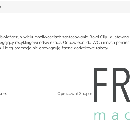
e
k.
wieżacz, o wielu możliwościach zastosowania Bowl Clip- gustowna i p
legający recyklingowi odświeżacz. Odpowiedni do WC i innych pomiesz
ch. Na tą promocję nie obowiązują żadne dodatkowe rabaty.
Opracował Shoptet
one.