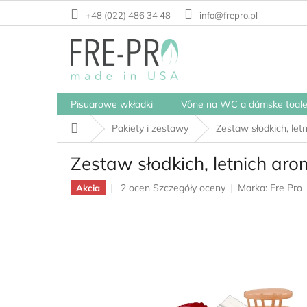
Przejść
+48 (022) 486 34 48
info@frepro.pl
do
treści
Pisuarowe wkładki
Vône na WC a dámske toale
Home
Pakiety i zestawy
Zestaw słodkich, le
Zestaw słodkich, letnich ar
Średnia
2 ocen
Szczegóły oceny
Marka:
Fre Pro
Akcia
ocena
produktu
wynosi
5,0
na
5
gwiazdek.