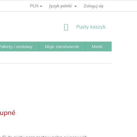
PLN
Język polski
Zaloguj się
KOSZYK
Pusty koszyk
Pakiety i zestawy
Moje zamówienie
Marki
tupné