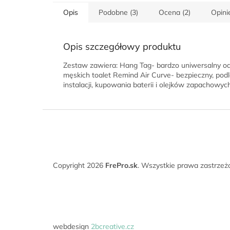
5
5
Opis
Podobne (3)
Ocena (2)
Opini
gwiazdek.
gwiazde
Opis szczegółowy produktu
Zestaw zawiera: Hang Tag- bardzo uniwersalny odś
męskich toalet Remind Air Curve- bezpieczny, pod
instalacji, kupowania baterii i olejków zapachowy
S
t
o
p
k
Copyright 2026
FrePro.sk
. Wszystkie prawa zastrzeż
a
webdesign
2bcreative.cz