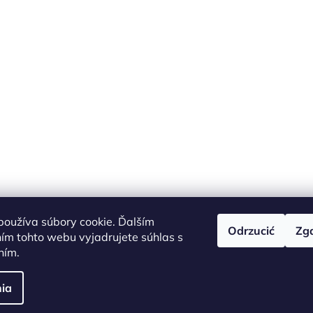
oužíva súbory cookie. Ďalším
Odrzucić
Zg
ím tohto webu vyjadrujete súhlas s
ním.
aviť kupujúcemu účtenku. Zároveň je povinný zaevidovať prijatú tržbu u správcu dane
ia