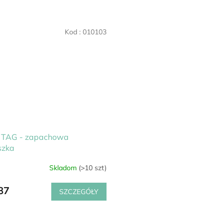
Kod :
010103
TAG - zapachowa
szka
Skladom
(>10 szt)
u
87
SZCZEGÓŁY