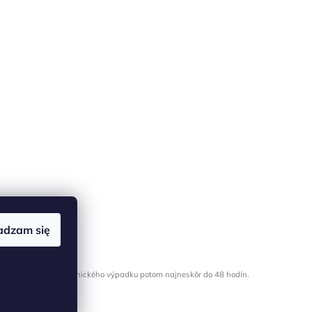
adzam się
 online; v prípade technického výpadku potom najneskôr do 48 hodín.