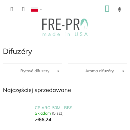
Przejść
KOSZ
do
treści
Difuzéry
Bytové difuzéry
Aroma difuzéry
Najczęściej sprzedawane
CP ARO-50ML-BBS
Skladom
(5 szt)
zł66,24