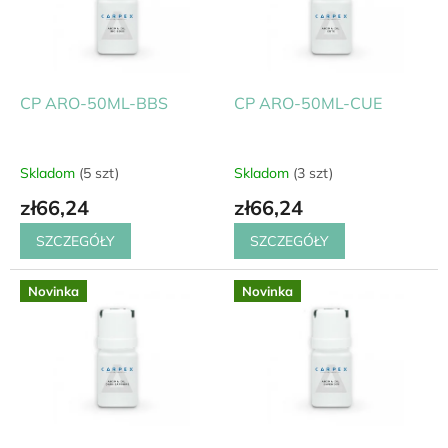
a
p
p
r
r
o
o
d
d
CP ARO-50ML-BBS
CP ARO-50ML-CUE
u
u
k
k
t
t
ó
Skladom
(5 szt)
Skladom
(3 szt)
ó
w
zł66,24
zł66,24
w
SZCZEGÓŁY
SZCZEGÓŁY
Novinka
Novinka