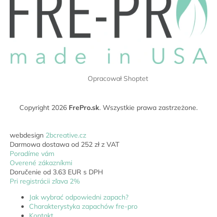
r
o
o
p
l
k
k
a
i
l
i
s
t
Opracował Shoptet
y
Copyright 2026
FrePro.sk
. Wszystkie prawa zastrzeżone.
webdesign
2bcreative.cz
Darmowa dostawa od 252 zł z VAT
Poradíme vám
Overené zákazníkmi
Doručenie od 3.63 EUR s DPH
Pri registrácii zľava 2%
Jak wybrać odpowiedni zapach?
Charakterystyka zapachów fre-pro
Kontakt