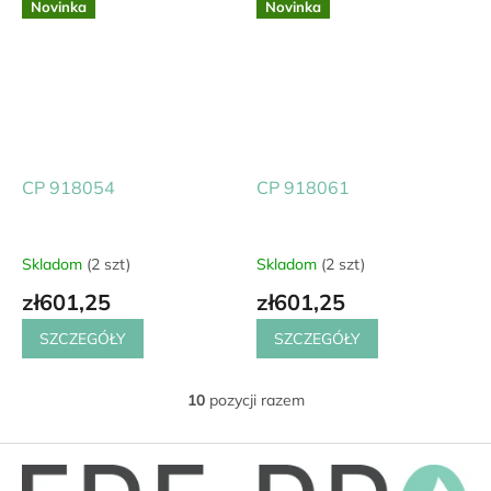
Novinka
Novinka
CP 918054
CP 918061
Skladom
(2 szt)
Skladom
(2 szt)
zł601,25
zł601,25
SZCZEGÓŁY
SZCZEGÓŁY
10
pozycji razem
K
o
n
S
t
t