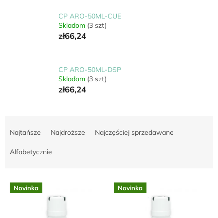
CP ARO-50ML-CUE
Skladom
(3 szt)
zł66,24
CP ARO-50ML-DSP
Skladom
(3 szt)
zł66,24
S
o
Najtańsze
Najdroższe
Najczęściej sprzedawane
r
t
Alfabetycznie
o
w
L
a
Novinka
Novinka
i
n
s
i
t
e