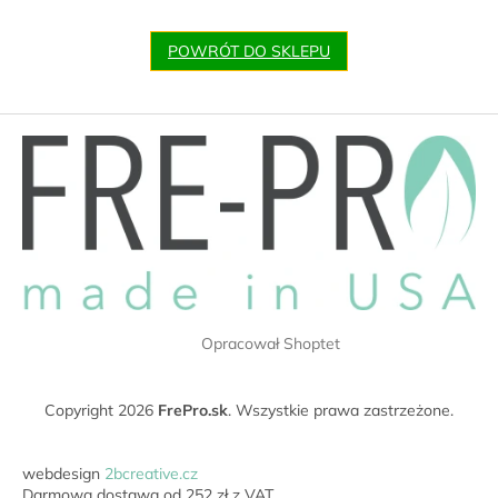
POWRÓT DO SKLEPU
S
t
o
p
k
a
Opracował Shoptet
Copyright 2026
FrePro.sk
. Wszystkie prawa zastrzeżone.
webdesign
2bcreative.cz
Darmowa dostawa od 252 zł z VAT