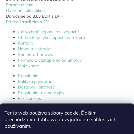
Poradíme vám
Overené zákazníkmi
Doručenie od 3.63 EUR s DPH
Pri registrácii zľava 2%
Jak wybrać odpowiedni zapach?
Charakterystyka zapachów fre-pro
Kontakt
Nowa rejestracja
Sprzedaż hurtowa
Formularz odstąpienia od umowy
Moje konto
Regulamin
Polityka prywatności
Dostawa i płatność
Regulamin reklamacyjny
Pliki cookies
Tento web používa súbory cookie. Ďalším
prechádzaním tohto webu vyjadrujete súhlas s ich
Karty charakterystyki
používaním.