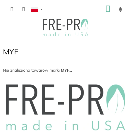
Przejść
KOSZ
do
treści
MYF
Nie znaleziono towarów marki
MYF
...
S
t
o
p
k
a