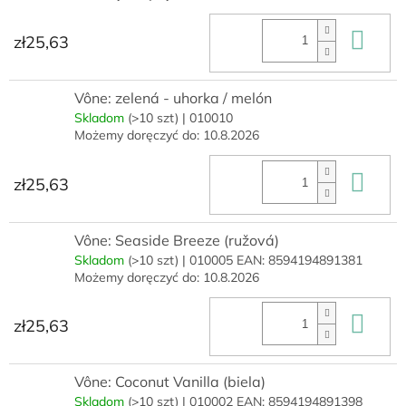
Do 
zł25,63
Vône: zelená - uhorka / melón
Skladom
(>10 szt)
| 010010
Możemy doręczyć do:
10.8.2026
Do 
zł25,63
Vône: Seaside Breeze (ružová)
Skladom
(>10 szt)
| 010005
EAN:
8594194891381
Możemy doręczyć do:
10.8.2026
Do 
zł25,63
Vône: Coconut Vanilla (biela)
Skladom
(>10 szt)
| 010002
EAN:
8594194891398