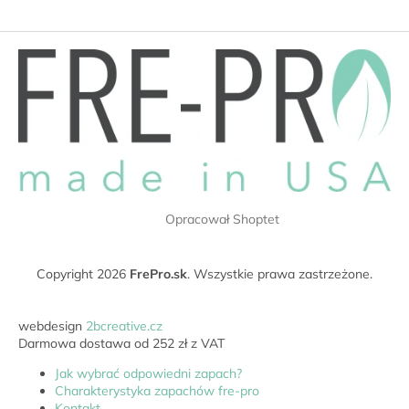
S
t
o
p
k
a
Opracował Shoptet
Copyright 2026
FrePro.sk
. Wszystkie prawa zastrzeżone.
webdesign
2bcreative.cz
Darmowa dostawa od 252 zł z VAT
Jak wybrać odpowiedni zapach?
Charakterystyka zapachów fre-pro
Kontakt