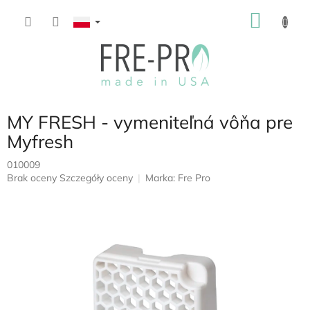
Przejść
KOSZ
do
treści
MY FRESH - vymeniteľná vôňa pre
Myfresh
010009
Średnia
Brak oceny
Szczegóły oceny
Marka:
Fre Pro
ocena
produktu
wynosi
0,0
na
5
gwiazdek.