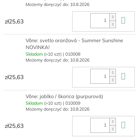
Możemy doręczyć do:
10.8.2026
Do 
zł25,63
Vône: svetlo oranžová - Summer Sunshine
NOVINKA!
Skladom
(>10 szt)
| 010008
Możemy doręczyć do:
10.8.2026
Do 
zł25,63
Vône: jablko / škorica (purpurová)
Skladom
(>10 szt)
| 010009
Możemy doręczyć do:
10.8.2026
Do 
zł25,63