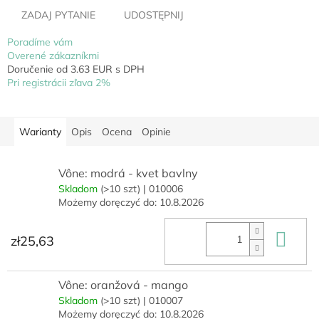
ZADAJ PYTANIE
UDOSTĘPNIJ
Poradíme vám
Overené zákazníkmi
Doručenie od 3.63 EUR s DPH
Pri registrácii zľava 2%
Warianty
Opis
Ocena
Opinie
Vône: modrá - kvet bavlny
Skladom
(>10 szt)
| 010006
Możemy doręczyć do:
10.8.2026
Do 
zł25,63
Vône: oranžová - mango
Skladom
(>10 szt)
| 010007
Możemy doręczyć do:
10.8.2026