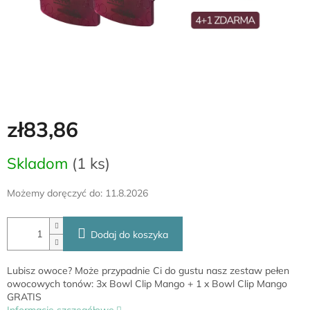
zł83,86
Cena
Skladom
(1 ks)
jednostkowa:
Możemy doręczyć do:
11.8.2026
Dodaj do koszyka
Lubisz owoce? Może przypadnie Ci do gustu nasz zestaw pełen
owocowych tonów: 3x Bowl Clip Mango + 1 x Bowl Clip Mango
GRATIS