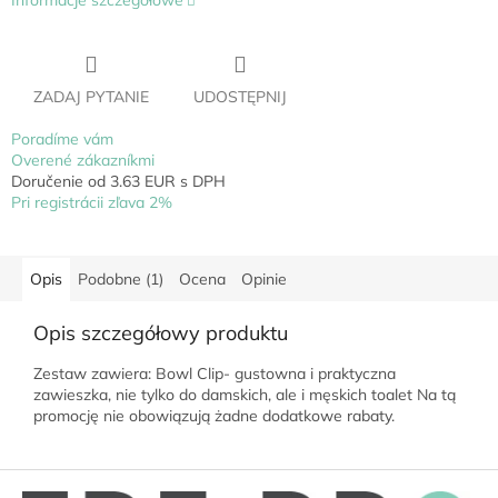
Informacje szczegółowe
ZADAJ PYTANIE
UDOSTĘPNIJ
Poradíme vám
Overené zákazníkmi
Doručenie od 3.63 EUR s DPH
Pri registrácii zľava 2%
Opis
Podobne (1)
Ocena
Opinie
Opis szczegółowy produktu
Zestaw zawiera: Bowl Clip- gustowna i praktyczna
zawieszka, nie tylko do damskich, ale i męskich toalet Na tą
promocję nie obowiązują żadne dodatkowe rabaty.
S