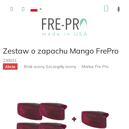
Przejść
KOSZ
do
treści
Zestaw o zapachu Mango FrePro
230031
Średnia
Brak oceny
Szczegóły oceny
Marka:
Fre Pro
Akcia
ocena
produktu
wynosi
0,0
na
5
gwiazdek.