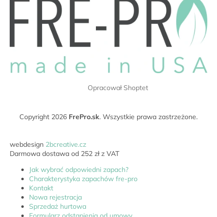
t
o
p
k
a
Opracował Shoptet
Copyright 2026
FrePro.sk
. Wszystkie prawa zastrzeżone.
webdesign
2bcreative.cz
Darmowa dostawa od 252 zł z VAT
Jak wybrać odpowiedni zapach?
Charakterystyka zapachów fre-pro
Kontakt
Nowa rejestracja
Sprzedaż hurtowa
Formularz odstąpienia od umowy